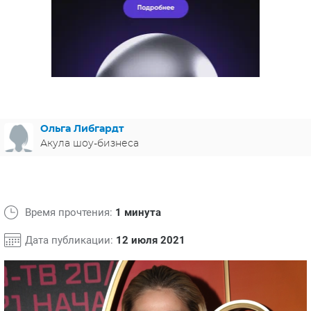
ЯПОНИЯ
СВЕТСКИЕ НОВОСТИ
МЕЛОДРАМЫ
ИСПАНИЯ
ТЕСТЫ
ФРАНЦИЯ
СПОЙЛЕРЫ ИЗ СЕРИАЛОВ
ГЕРМАНИЯ
Ольга Либгардт
Акула шоу-бизнеса
Время прочтения:
1 минута
Дата публикации:
12 июля 2021