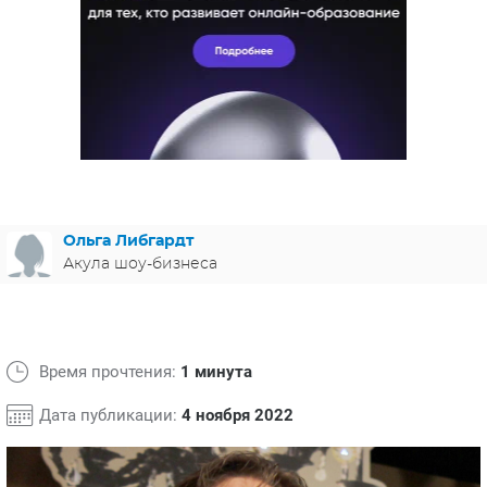
ЯПОНИЯ
СВЕТСКИЕ НОВОСТИ
МЕЛОДРАМЫ
ИСПАНИЯ
ТЕСТЫ
ФРАНЦИЯ
СПОЙЛЕРЫ ИЗ СЕРИАЛОВ
ГЕРМАНИЯ
Ольга Либгардт
Акула шоу-бизнеса
Время прочтения:
1 минута
Дата публикации:
4 ноября 2022