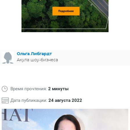
ЯПОНИЯ
СВЕТСКИЕ НОВОСТИ
МЕЛОДРАМЫ
ИСПАНИЯ
ТЕСТЫ
ФРАНЦИЯ
СПОЙЛЕРЫ ИЗ СЕРИАЛОВ
ГЕРМАНИЯ
Ольга Либгардт
Акула шоу-бизнеса
Время прочтения:
2 минуты
Дата публикации:
24 августа 2022