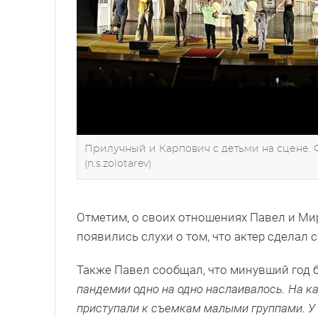
Прилучный и Карпович с детьми на сцене. 
(n.s.zolotarev)
Отметим, о своих отношениях Павел и Ми
появились слухи о том, что актер сделал
Также Павел сообщал, что минувший год 
пандемии одно на одно наслаивалось. На к
приступали к съемкам малыми группами. У 