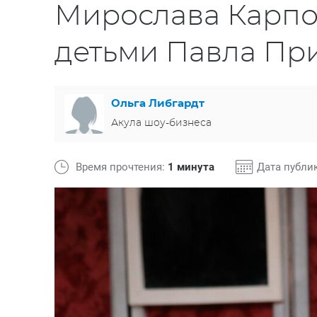
Мирослава Карпов
детьми Павла Пр
Ольга Либгардт
Акула шоу-бизнеса
Время прочтения:
1 минута
Дата публи