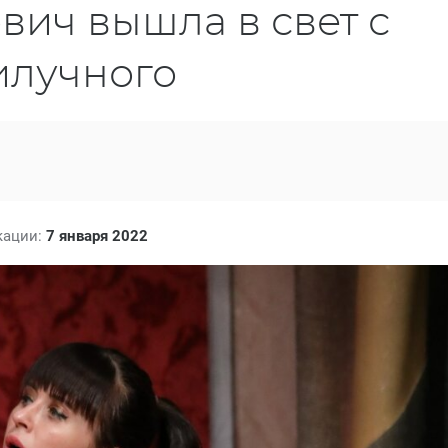
ич вышла в свет с
илучного
кации:
7 января 2022