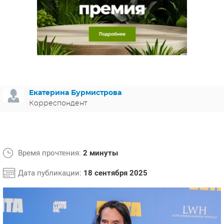
ЯПОНИЯ
СВЕТСКИЕ НОВОСТИ
МЕЛОДРАМЫ
ИСПАНИЯ
ТЕСТЫ
ФРАНЦИЯ
СПОЙЛЕРЫ ИЗ СЕРИАЛОВ
ГЕРМАНИЯ
Екатерина Бурмистрова
Корреспондент
Время прочтения:
2 минуты
Дата публикации:
18 сентября 2025