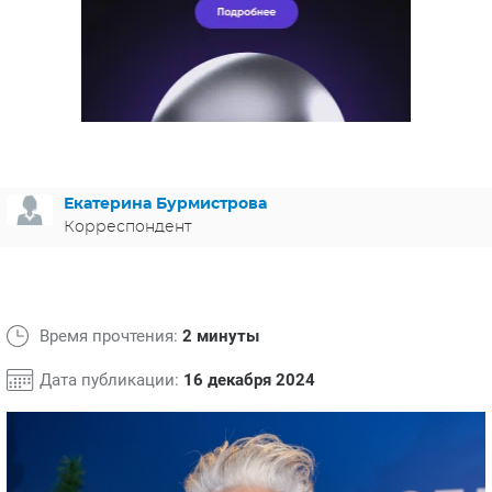
ЯПОНИЯ
СВЕТСКИЕ НОВОСТИ
МЕЛОДРАМЫ
ИСПАНИЯ
ТЕСТЫ
ФРАНЦИЯ
СПОЙЛЕРЫ ИЗ СЕРИАЛОВ
ГЕРМАНИЯ
Екатерина Бурмистрова
Корреспондент
Время прочтения:
2 минуты
Дата публикации:
16 декабря 2024