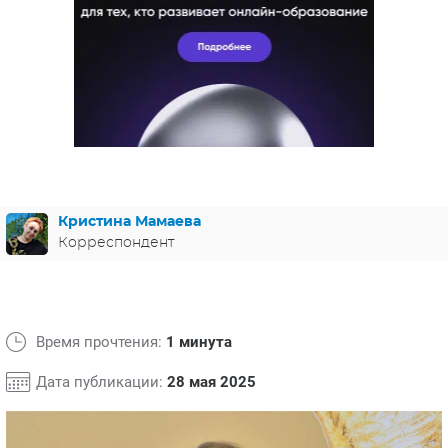
ЯПОНИЯ
СВЕТСКИЕ НОВОСТИ
МЕЛОДРАМЫ
ИСПАНИЯ
ТЕСТЫ
ФРАНЦИЯ
СПОЙЛЕРЫ ИЗ СЕРИАЛОВ
ГЕРМАНИЯ
Кристина Мамаева
Корреспондент
Время прочтения:
1 минута
Дата публикации:
28 мая 2025