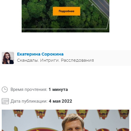
ЯПОНИЯ
СВЕТСКИЕ НОВОСТИ
МЕЛОДРАМЫ
ИСПАНИЯ
ТЕСТЫ
ФРАНЦИЯ
СПОЙЛЕРЫ ИЗ СЕРИАЛОВ
ГЕРМАНИЯ
Екатерина Сорокина
Скандалы. Интриги. Расследования
Время прочтения:
1 минута
Дата публикации:
4 мая 2022