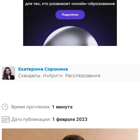
ЯПОНИЯ
СВЕТСКИЕ НОВОСТИ
МЕЛОДРАМЫ
ИСПАНИЯ
ТЕСТЫ
ФРАНЦИЯ
СПОЙЛЕРЫ ИЗ СЕРИАЛОВ
ГЕРМАНИЯ
Екатерина Сорокина
Скандалы. Интриги. Расследования
Время прочтения:
1 минута
Дата публикации:
1 февраля 2023