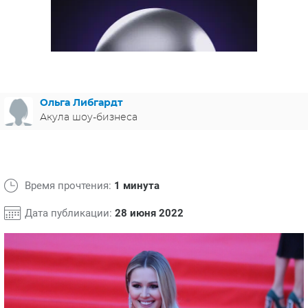
ЯПОНИЯ
СВЕТСКИЕ НОВОСТИ
МЕЛОДРАМЫ
ИСПАНИЯ
ТЕСТЫ
ФРАНЦИЯ
СПОЙЛЕРЫ ИЗ СЕРИАЛОВ
ГЕРМАНИЯ
Ольга Либгардт
Акула шоу-бизнеса
Время прочтения:
1 минута
Дата публикации:
28 июня 2022