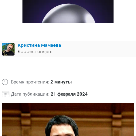
ЯПОНИЯ
СВЕТСКИЕ НОВОСТИ
МЕЛОДРАМЫ
ИСПАНИЯ
ТЕСТЫ
ФРАНЦИЯ
СПОЙЛЕРЫ ИЗ СЕРИАЛОВ
ГЕРМАНИЯ
Кристина Мамаева
Корреспондент
Время прочтения:
2 минуты
Дата публикации:
21 февраля 2024