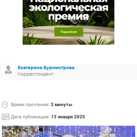
ЯПОНИЯ
СВЕТСКИЕ НОВОСТИ
МЕЛОДРАМЫ
ИСПАНИЯ
ТЕСТЫ
ФРАНЦИЯ
СПОЙЛЕРЫ ИЗ СЕРИАЛОВ
ГЕРМАНИЯ
Екатерина Бурмистрова
Корреспондент
Время прочтения:
3 минуты
Дата публикации:
13 января 2025