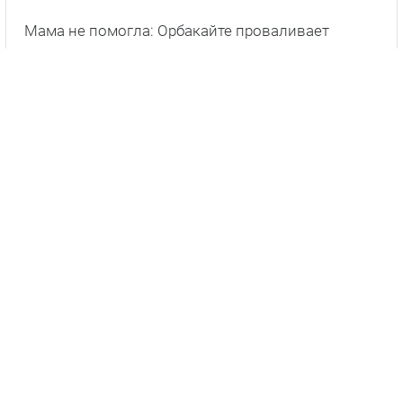
Мама не помогла: Орбакайте проваливает
гастроли по Израилю.
Далее
Главное фото: соцсети.
ПОДПИШИСЬ НА НАС В ДЗЕНЕ!