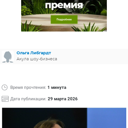
ЯПОНИЯ
СВЕТСКИЕ НОВОСТИ
МЕЛОДРАМЫ
ИСПАНИЯ
ТЕСТЫ
ФРАНЦИЯ
СПОЙЛЕРЫ ИЗ СЕРИАЛОВ
ГЕРМАНИЯ
Ольга Либгардт
Акула шоу-бизнеса
Время прочтения:
1 минута
Дата публикации:
29 марта 2026