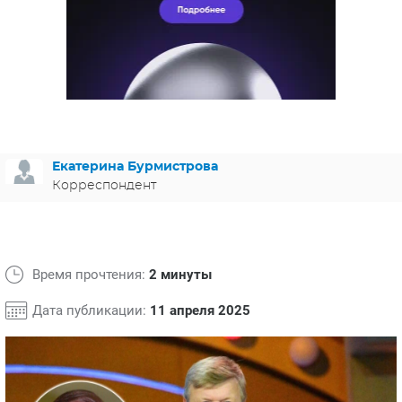
ЯПОНИЯ
СВЕТСКИЕ НОВОСТИ
МЕЛОДРАМЫ
ИСПАНИЯ
ТЕСТЫ
ФРАНЦИЯ
СПОЙЛЕРЫ ИЗ СЕРИАЛОВ
ГЕРМАНИЯ
Екатерина Бурмистрова
Корреспондент
Время прочтения:
2 минуты
Дата публикации:
11 апреля 2025