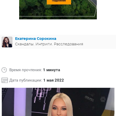
ЯПОНИЯ
СВЕТСКИЕ НОВОСТИ
МЕЛОДРАМЫ
ИСПАНИЯ
ТЕСТЫ
ФРАНЦИЯ
СПОЙЛЕРЫ ИЗ СЕРИАЛОВ
ГЕРМАНИЯ
Екатерина Сорокина
Скандалы. Интриги. Расследования
Время прочтения:
1 минута
Дата публикации:
1 мая 2022