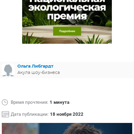
ЯПОНИЯ
СВЕТСКИЕ НОВОСТИ
МЕЛОДРАМЫ
ИСПАНИЯ
ТЕСТЫ
ФРАНЦИЯ
СПОЙЛЕРЫ ИЗ СЕРИАЛОВ
ГЕРМАНИЯ
Ольга Либгардт
Акула шоу-бизнеса
Время прочтения:
1 минута
Дата публикации:
18 ноября 2022