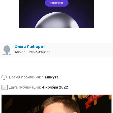
ЯПОНИЯ
СВЕТСКИЕ НОВОСТИ
МЕЛОДРАМЫ
ИСПАНИЯ
ТЕСТЫ
ФРАНЦИЯ
СПОЙЛЕРЫ ИЗ СЕРИАЛОВ
ГЕРМАНИЯ
Ольга Либгардт
Акула шоу-бизнеса
Время прочтения:
1 минута
Дата публикации:
4 ноября 2022