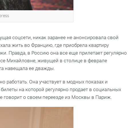
press
дущая соцсети, никак заранее не анонсировала свой
ехала жить во Францию, где приобрела квартиру
и. Правда, в Россию она все еще прилетает регулярно
исе Михайловне, живущей в столице в феврале
ата навещала ее дважды.
о работать. Она участвует в модных показах и
 билеты на которой регулярно продает в социальных
не говорит о своем переезде из Москвы в Париж.