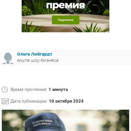
ЯПОНИЯ
СВЕТСКИЕ НОВОСТИ
МЕЛОДРАМЫ
ИСПАНИЯ
ТЕСТЫ
ФРАНЦИЯ
СПОЙЛЕРЫ ИЗ СЕРИАЛОВ
ГЕРМАНИЯ
Ольга Либгардт
Акула шоу-бизнеса
Время прочтения:
1 минута
Дата публикации:
10 октября 2024