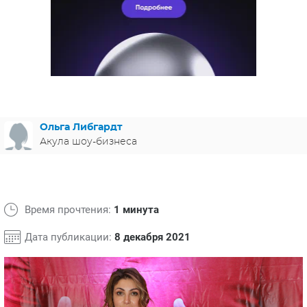
ЯПОНИЯ
СВЕТСКИЕ НОВОСТИ
МЕЛОДРАМЫ
ИСПАНИЯ
ТЕСТЫ
ФРАНЦИЯ
СПОЙЛЕРЫ ИЗ СЕРИАЛОВ
ГЕРМАНИЯ
Ольга Либгардт
Акула шоу-бизнеса
Время прочтения:
1 минута
Дата публикации:
8 декабря 2021