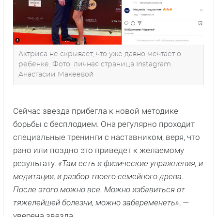
Актриса не скрывает, что уже давно мечтает о
ребенке. Фото: личная страница Instagram
Анастасии Макеевой
Сейчас звезда прибегла к новой методике
борьбы с бесплодием. Она регулярно проходит
специальные тренинги с наставником, веря, что
рано или поздно это приведет к желаемому
результату.
«Там есть и физические упражнения, и
медитации, и разбор твоего семейного древа.
После этого можно все. Можно избавиться от
тяжелейшей болезни, можно забеременеть»
, —
уверена звезда.