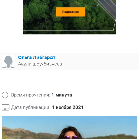
ЯПОНИЯ
СВЕТСКИЕ НОВОСТИ
МЕЛОДРАМЫ
ИСПАНИЯ
ТЕСТЫ
ФРАНЦИЯ
СПОЙЛЕРЫ ИЗ СЕРИАЛОВ
ГЕРМАНИЯ
Ольга Либгардт
Акула шоу-бизнеса
Время прочтения:
1 минута
Дата публикации:
1 ноября 2021