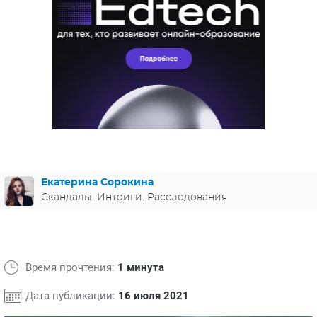
ЯПОНИЯ
СВЕТСКИЕ НОВОСТИ
МЕЛОДРАМЫ
ИСПАНИЯ
ТЕСТЫ
ФРАНЦИЯ
СПОЙЛЕРЫ ИЗ СЕРИАЛОВ
ГЕРМАНИЯ
Екатерина Сорокина
Скандалы. Интриги. Расследования
Время прочтения:
1 минута
Дата публикации:
16 июля 2021