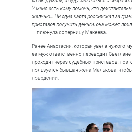
«А вы думали, я буду заботиться о безработ
У меня есть кому помочь, кто действитель
желчью… Ни одна карта российская за гран
приставов получить деньги, она может при
— плюнула соперницу Макеева.
Ранее Анастасия, которая увела чужого 
ее муж ответственно переводит Светлане 
проходят через судебных приставов, поэт
пользуется бывшая жена Малькова, чтобы
поведении.