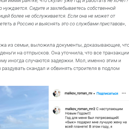
ной иммигрантке, что скулит уже год и работать не хочет?
но нуждается. Сидите и захлебываетесь собственной
ицей более не обслуживается. Если она не может от
лететь в Россию и выяснять это со службами приставов»
,
мужа из семьи, выложила документы, доказывающие, чт
деньги на отпрысков. Она уточнила, что все транзакци
ому иногда случаются задержки. Мол, именно этим и
 раздувать скандал и обвинять строителя в подлом