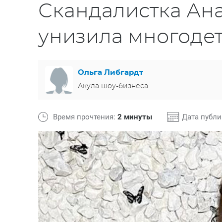
Скандалистка Ан
унизила многоде
Ольга Либгардт
Акула шоу-бизнеса
Время прочтения:
2 минуты
Дата публ