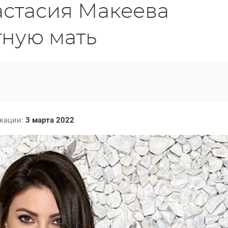
астасия Макеева
тную мать
икации:
3 марта 2022