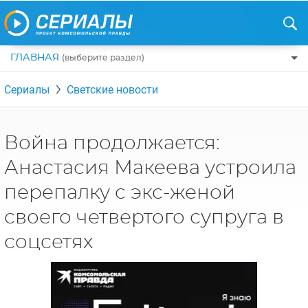
ГЛАВНАЯ
(выберите раздел)
ПО ЖАНРАМ
Сериалы
Светские новости
КОМЕДИИ
ПО СТРАНАМ
ДРАМЫ
США
РЕЦЕНЗИИ
Война продолжается:
УЖАСЫ
РОССИЯ
Анастасия Макеева устроила
НА ВЫХОДНЫЕ
БОЕВИКИ
АНГЛИЯ
перепалку с экс-женой
НОВОСТИ
ТРИЛЛЕРЫ
ИТАЛИЯ
своего четвертого супруга в
ИНТЕРЕСНО
ФЭНТЕЗИ
ТУРЦИЯ
соцсетях
НОВОСТИ ТУРЕЦКИХ СЕРИАЛОВ
ДЕТЕКТИВЫ
УКРАИНА
АЗИАТСКИЕ СЕРИАЛЫ
КРИМИНАЛ
КАНАДА
ИНТЕРВЬЮ
ФАНТАСТИКА