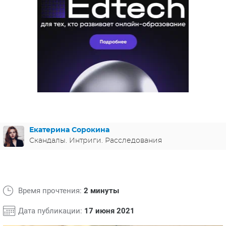
ЯПОНИЯ
СВЕТСКИЕ НОВОСТИ
МЕЛОДРАМЫ
ИСПАНИЯ
ТЕСТЫ
ФРАНЦИЯ
СПОЙЛЕРЫ ИЗ СЕРИАЛОВ
ГЕРМАНИЯ
Екатерина Сорокина
Скандалы. Интриги. Расследования
Время прочтения:
2 минуты
Дата публикации:
17 июня 2021