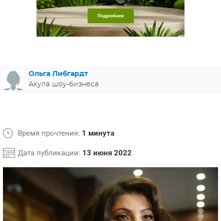
ЯПОНИЯ
СВЕТСКИЕ НОВОСТИ
МЕЛОДРАМЫ
ИСПАНИЯ
ТЕСТЫ
ФРАНЦИЯ
СПОЙЛЕРЫ ИЗ СЕРИАЛОВ
ГЕРМАНИЯ
Ольга Либгардт
Акула шоу-бизнеса
Время прочтения:
1 минута
Дата публикации:
13 июня 2022