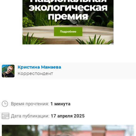
ЯПОНИЯ
СВЕТСКИЕ НОВОСТИ
МЕЛОДРАМЫ
ИСПАНИЯ
ТЕСТЫ
ФРАНЦИЯ
СПОЙЛЕРЫ ИЗ СЕРИАЛОВ
ГЕРМАНИЯ
Кристина Мамаева
Корреспондент
Время прочтения:
1 минута
Дата публикации:
17 апреля 2025