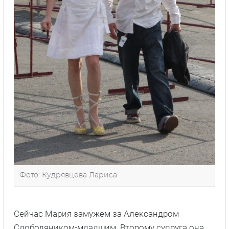
Фото: Кудрявцева Лариса
Сейчас Мария замужем за Александром
Слободяником-младшим. Второму супруга она