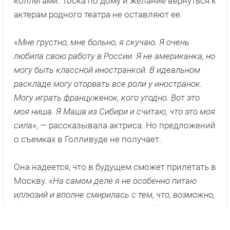
коллегами. Тоска по дому и желание вернуться к
актерам родного театра не оставляют ее.
«
Мне грустно, мне больно, я скучаю. Я очень
любила свою работу в России. Я не американка, но
могу быть классной иностранкой. В идеальном
раскладе могу оторвать все роли у иностранок.
Могу играть француженок, кого угодно. Вот это
моя ниша. Я Маша из Сибири и считаю, что это моя
сила
», — рассказывала актриса. Но предложений
о съемках в Голливуде не получает.
Она надеется, что в будущем сможет прилетать в
Москву. «
На самом деле я не особенно питаю
иллюзий и вполне смирилась с тем, что, возможно,
больше не вернусь в Россию. Мне бы хотелось
приезжать в гости, но вот представить, что я живу