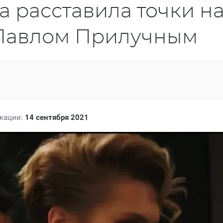
 расставила точки н
с Павлом Прилучным
икации:
14 сентября 2021