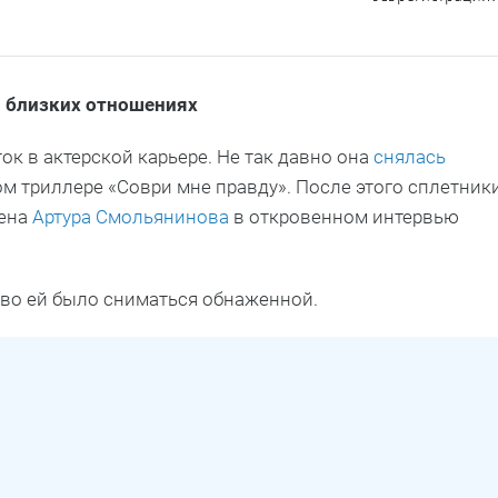
в близких отношениях
к в актерской карьере. Не так давно она
снялась
м триллере «Соври мне правду». После этого сплетник
жена
Артура Смольянинова
в откровенном интервью
ово ей было сниматься обнаженной.