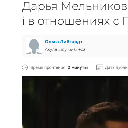
Дарья Мельникова
i в отношениях 
Ольга Либгардт
Акула шоу-бизнеса
Время прочтения:
2 минуты
Дата публ