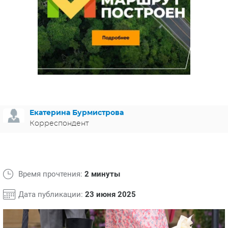
ЯПОНИЯ
СВЕТСКИЕ НОВОСТИ
МЕЛОДРАМЫ
ИСПАНИЯ
ТЕСТЫ
ФРАНЦИЯ
СПОЙЛЕРЫ ИЗ СЕРИАЛОВ
ГЕРМАНИЯ
Екатерина Бурмистрова
Корреспондент
Время прочтения:
2 минуты
Дата публикации:
23 июня 2025