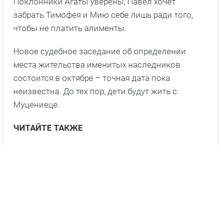
Поклонники Агаты уверены, Павел хочет
забрать Тимофея и Мию себе лишь ради того,
чтобы не платить алименты.
Новое судебное заседание об определении
места жительства именитых наследников
состоится в октябре – точная дата пока
неизвестна. До тех пор, дети будут жить с
Муцениеце.
ЧИТАЙТЕ ТАКЖЕ
Агата Муцениеце высказалась про Павла
Прилучного и Зепюр Брутян: «Стыдно».
Далее
Агата Муцениеце добила Павла Прилучного: вот
что случилось.
Далее