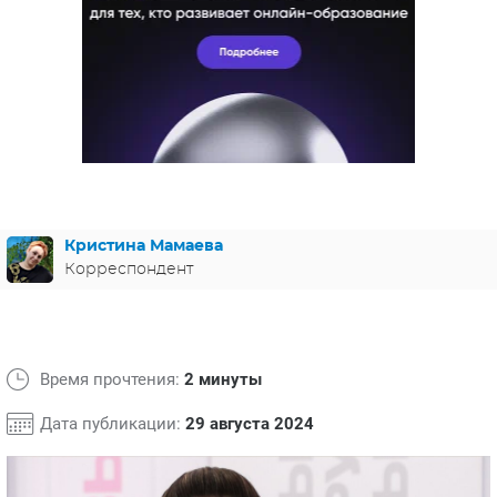
ЯПОНИЯ
СВЕТСКИЕ НОВОСТИ
МЕЛОДРАМЫ
ИСПАНИЯ
ТЕСТЫ
ФРАНЦИЯ
СПОЙЛЕРЫ ИЗ СЕРИАЛОВ
ГЕРМАНИЯ
Кристина Мамаева
Корреспондент
Время прочтения:
2 минуты
Дата публикации:
29 августа 2024