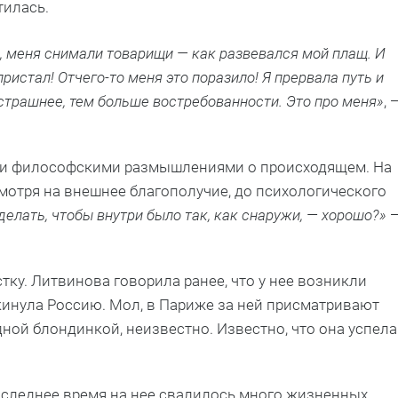
тилась.
, меня снимали товарищи — как развевался мой плащ. И
ристал! Отчего-то меня это поразило! Я прервала путь и
страшнее, тем больше востребованности. Это про меня»
, 
оими философскими размышлениями о происходящем. На
мотря на внешнее благополучие, до психологического
делать, чтобы внутри было так, как снаружи, — хорошо?»
ку. Литвинова говорила ранее, что у нее возникли
кинула Россию. Мол, в Париже за ней присматривают
дной блондинкой, неизвестно. Известно, что она успела
последнее время на нее свалилось много жизненных