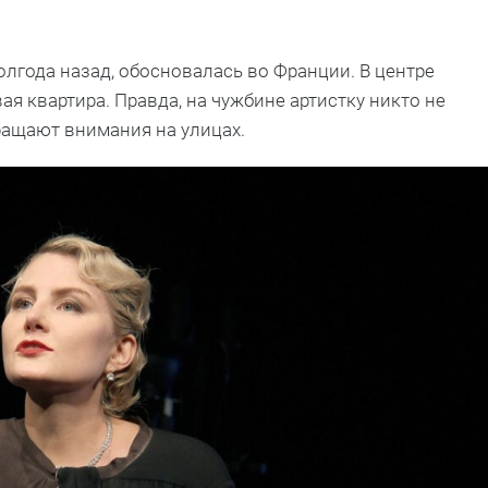
олгода назад, обосновалась во Франции. В центре
я квартира. Правда, на чужбине артистку никто не
ращают внимания на улицах.