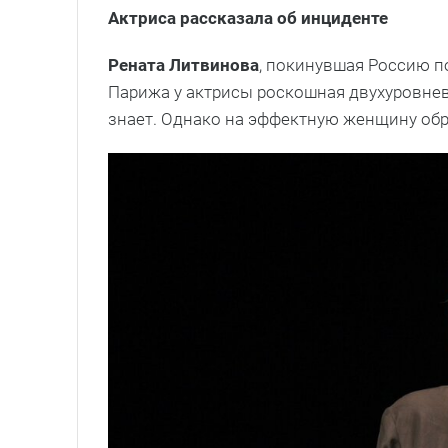
Актриса рассказала об инциденте
Рената Литвинова
, покинувшая Россию п
Парижа у актрисы роскошная двухуровнева
знает. Однако на эффектную женщину об