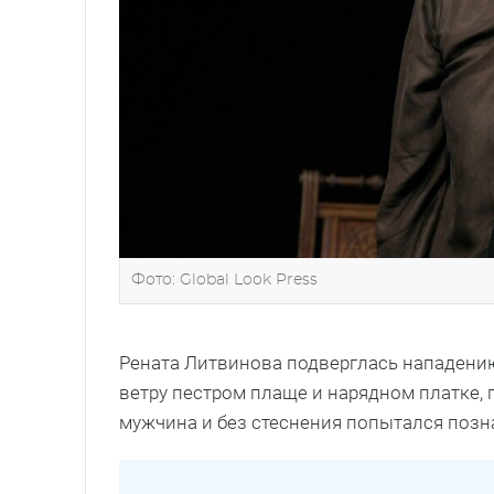
Фото: Global Look Press
Рената Литвинова подверглась нападению
ветру пестром плаще и нарядном платке,
мужчина и без стеснения попытался позн