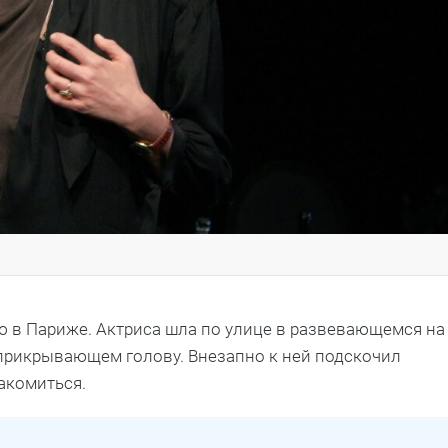
 в Париже. Актриса шла по улице в развевающемся на
 прикрывающем голову. Внезапно к ней подскочил
акомиться.