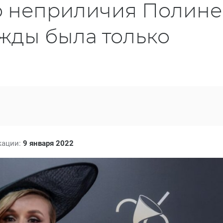
о неприличия Полине
жды была только
кации:
9 января 2022