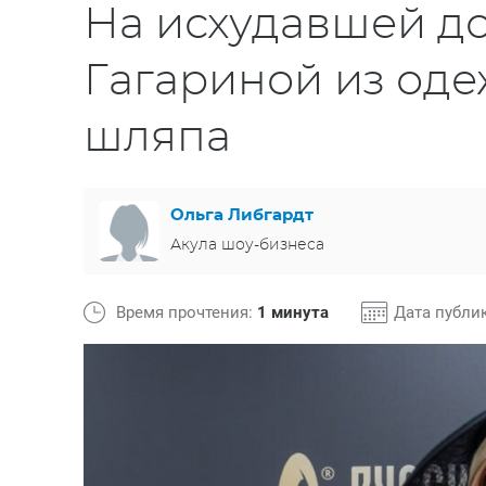
На исхудавшей д
Гагариной из оде
шляпа
Ольга Либгардт
Акула шоу-бизнеса
Время прочтения:
1 минута
Дата публи