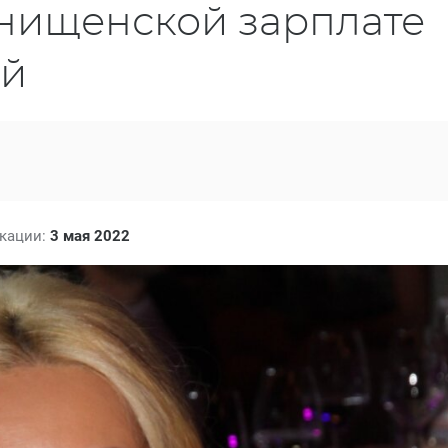
 нищенской зарплате
ой
икации:
3 мая 2022