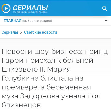
ГЛАВНАЯ
(выберите раздел)
ПО ЖАНРАМ
Сериалы
Светские новости
КОМЕДИИ
ПО СТРАНАМ
ДРАМЫ
США
РЕЦЕНЗИИ
Новости шоу-бизнеса: принц
УЖАСЫ
РОССИЯ
Гарри приехал к больной
НА ВЫХОДНЫЕ
БОЕВИКИ
АНГЛИЯ
Елизавете II, Мария
НОВОСТИ
ТРИЛЛЕРЫ
ИТАЛИЯ
Голубкина блистала на
ИНТЕРЕСНО
ФЭНТЕЗИ
ТУРЦИЯ
премьере, а беременная
НОВОСТИ ТУРЕЦКИХ СЕРИАЛОВ
ДЕТЕКТИВЫ
УКРАИНА
муза Задорнова узнала пол
АЗИАТСКИЕ СЕРИАЛЫ
КРИМИНАЛ
КАНАДА
близнецов
ИНТЕРВЬЮ
ФАНТАСТИКА