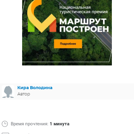
ЯПОНИЯ
СВЕТСКИЕ НОВОСТИ
МЕЛОДРАМЫ
ИСПАНИЯ
ТЕСТЫ
ФРАНЦИЯ
СПОЙЛЕРЫ ИЗ СЕРИАЛОВ
ГЕРМАНИЯ
Кира Володина
Автор
Время прочтения:
1 минута