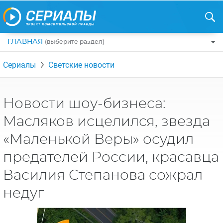
ГЛАВНАЯ
(выберите раздел)
ПО ЖАНРАМ
Сериалы
Светские новости
КОМЕДИИ
ПО СТРАНАМ
ДРАМЫ
США
РЕЦЕНЗИИ
Новости шоу-бизнеса:
УЖАСЫ
РОССИЯ
Масляков исцелился, звезда
НА ВЫХОДНЫЕ
БОЕВИКИ
АНГЛИЯ
«Маленькой Веры» осудил
НОВОСТИ
ТРИЛЛЕРЫ
ИТАЛИЯ
предателей России, красавца
ИНТЕРЕСНО
ФЭНТЕЗИ
ТУРЦИЯ
Василия Степанова сожрал
НОВОСТИ ТУРЕЦКИХ СЕРИАЛОВ
ДЕТЕКТИВЫ
УКРАИНА
недуг
АЗИАТСКИЕ СЕРИАЛЫ
КРИМИНАЛ
КАНАДА
ИНТЕРВЬЮ
ФАНТАСТИКА