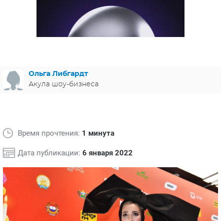
ЯПОНИЯ
СВЕТСКИЕ НОВОСТИ
МЕЛОДРАМЫ
ИСПАНИЯ
ТЕСТЫ
ФРАНЦИЯ
СПОЙЛЕРЫ ИЗ СЕРИАЛОВ
ГЕРМАНИЯ
Ольга Либгардт
Акула шоу-бизнеса
Время прочтения:
1 минута
Дата публикации:
6 января 2022