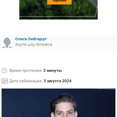
ЯПОНИЯ
СВЕТСКИЕ НОВОСТИ
МЕЛОДРАМЫ
ИСПАНИЯ
ТЕСТЫ
ФРАНЦИЯ
СПОЙЛЕРЫ ИЗ СЕРИАЛОВ
ГЕРМАНИЯ
Ольга Либгардт
Акула шоу-бизнеса
Время прочтения:
2 минуты
Дата публикации:
3 августа 2024