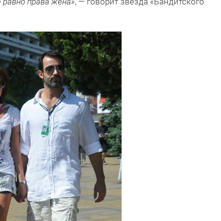
е равно права жена»
, — говорит звезда «Бандитского