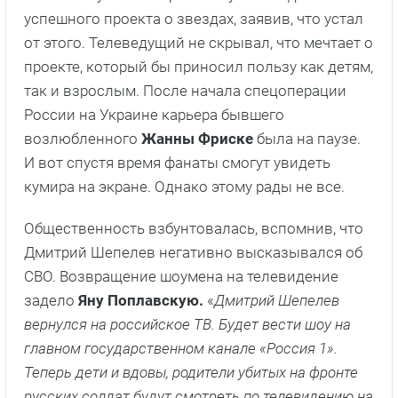
успешного проекта о звездах, заявив, что устал
от этого. Телеведущий не скрывал, что мечтает о
проекте, который бы приносил пользу как детям,
так и взрослым. После начала спецоперации
России на Украине карьера бывшего
возлюбленного
Жанны Фриске
была на паузе.
И вот спустя время фанаты смогут увидеть
кумира на экране. Однако этому рады не все.
Общественность взбунтовалась, вспомнив, что
Дмитрий Шепелев негативно высказывался об
СВО. Возвращение шоумена на телевидение
задело
Яну Поплавскую.
«
Дмитрий Шепелев
вернулся на российское ТВ. Будет вести шоу на
главном государственном канале «Россия 1».
Теперь дети и вдовы, родители убитых на фронте
русских солдат будут смотреть по телевидению на