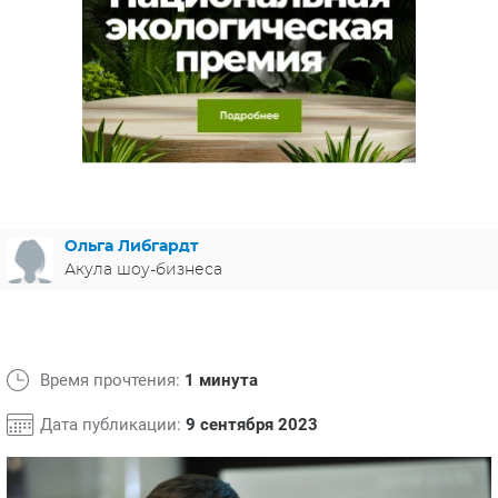
ЯПОНИЯ
СВЕТСКИЕ НОВОСТИ
МЕЛОДРАМЫ
ИСПАНИЯ
ТЕСТЫ
ФРАНЦИЯ
СПОЙЛЕРЫ ИЗ СЕРИАЛОВ
ГЕРМАНИЯ
Ольга Либгардт
Акула шоу-бизнеса
Время прочтения:
1 минута
Дата публикации:
9 сентября 2023