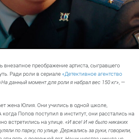
рь внезапное преображение артиста, сыгравшего
уть. Ради роли в сериале
«Детективное агентство
«На данный момент для роли я набрал вес 150 кг»
, —
ает жена Юлия. Они учились в одной школе,
А когда Попов поступил в институт, они расстались на
нно встретились на улице.
«И все! И не было никаких
уляли по парку, по улице. Держались за руки, говорили,
за эти пять с половиной лет. Наши чувства никуда не