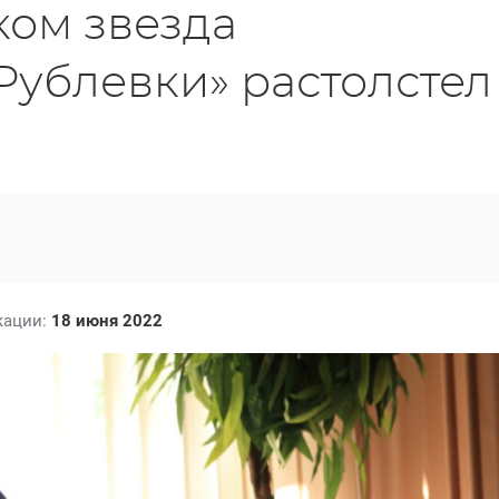
ком звезда
Рублевки» растолстел
кации:
18 июня 2022