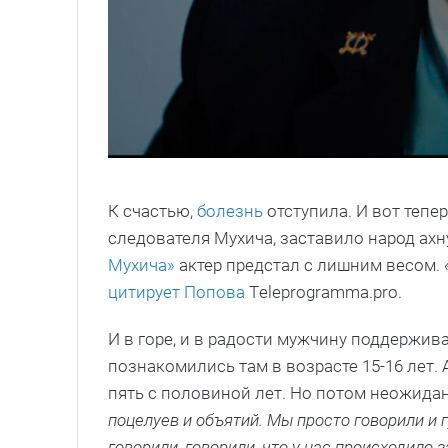
К счастью,
болезнь
отступила. И вот тепе
следователя Мухича, заставило народ ахн
Мухича»
актер предстал с лишним весом.
цитирует
Попова
Тeleprogramma.pro.
И в горе, и в радости мужчину поддержив
познакомились там в возрасте 15-16 лет. 
пять с половиной лет. Но потом неожида
поцелуев и объятий. Мы просто говорили и г
говорили, говорили, что у нас происходило 