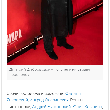
Дмитрий Дибров своим появлением вызвал
переполох
Среди гостей были замечены
Филипп
Янковский
,
Ингрид Олеринская
, Рената
Пиотровски,
Андрей Бурковский
,
Юлия Хлынина
,