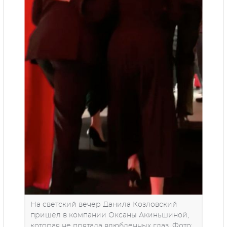
На светский вечер Данила Козловский
пришел в компании Оксаны Акиньшиной,
которая не прятала влюбленных глаз. Фото: