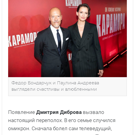
Федор Бондарчук и Паулина Андреева
выглядели счастливы и влюбленными
Появление
Дмитрия Диброва
вызвало
настоящий переполох. В его семье случился
омикрон. Сначала болел сам телеведущий,