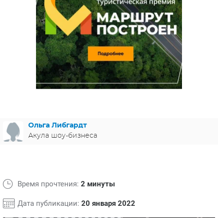
ЯПОНИЯ
СВЕТСКИЕ НОВОСТИ
МЕЛОДРАМЫ
ИСПАНИЯ
ТЕСТЫ
ФРАНЦИЯ
СПОЙЛЕРЫ ИЗ СЕРИАЛОВ
ГЕРМАНИЯ
Ольга Либгардт
Акула шоу-бизнеса
Время прочтения:
2 минуты
Дата публикации:
20 января 2022