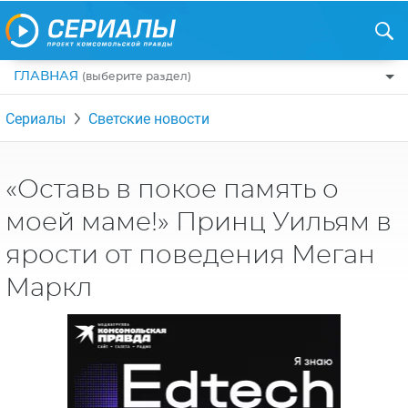
ГЛАВНАЯ
(выберите раздел)
ПО ЖАНРАМ
Сериалы
Светские новости
КОМЕДИИ
ПО СТРАНАМ
ДРАМЫ
США
РЕЦЕНЗИИ
«Оставь в покое память о
УЖАСЫ
РОССИЯ
моей маме!» Принц Уильям в
НА ВЫХОДНЫЕ
БОЕВИКИ
АНГЛИЯ
ярости от поведения Меган
НОВОСТИ
ТРИЛЛЕРЫ
ИТАЛИЯ
Маркл
ИНТЕРЕСНО
ФЭНТЕЗИ
ТУРЦИЯ
НОВОСТИ ТУРЕЦКИХ СЕРИАЛОВ
ДЕТЕКТИВЫ
УКРАИНА
АЗИАТСКИЕ СЕРИАЛЫ
КРИМИНАЛ
КАНАДА
ИНТЕРВЬЮ
ФАНТАСТИКА