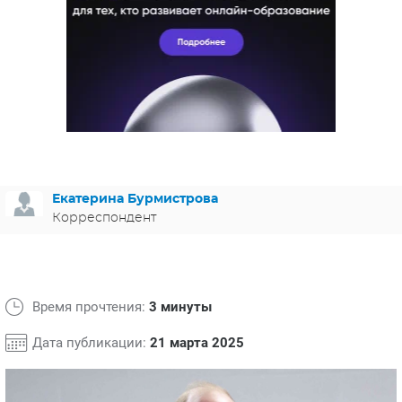
ЯПОНИЯ
СВЕТСКИЕ НОВОСТИ
МЕЛОДРАМЫ
ИСПАНИЯ
ТЕСТЫ
ФРАНЦИЯ
СПОЙЛЕРЫ ИЗ СЕРИАЛОВ
ГЕРМАНИЯ
Екатерина Бурмистрова
Корреспондент
Время прочтения:
3 минуты
Дата публикации:
21 марта 2025