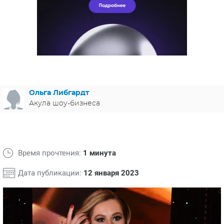
ЯПОНИЯ
СВЕТСКИЕ НОВОСТИ
МЕЛОДРАМЫ
ИСПАНИЯ
ТЕСТЫ
ФРАНЦИЯ
СПОЙЛЕРЫ ИЗ СЕРИАЛОВ
ГЕРМАНИЯ
Ольга Либгардт
Акула шоу-бизнеса
Время прочтения:
1 минута
Дата публикации:
12 января 2023