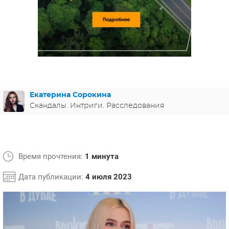
ЯПОНИЯ
СВЕТСКИЕ НОВОСТИ
МЕЛОДРАМЫ
ИСПАНИЯ
ТЕСТЫ
ФРАНЦИЯ
СПОЙЛЕРЫ ИЗ СЕРИАЛОВ
ГЕРМАНИЯ
Екатерина Сорокина
Скандалы. Интриги. Расследования
Время прочтения:
1 минута
Дата публикации:
4 июля 2023