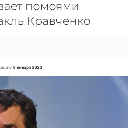
вает помоями
акль Кравченко
кации:
8 января 2023