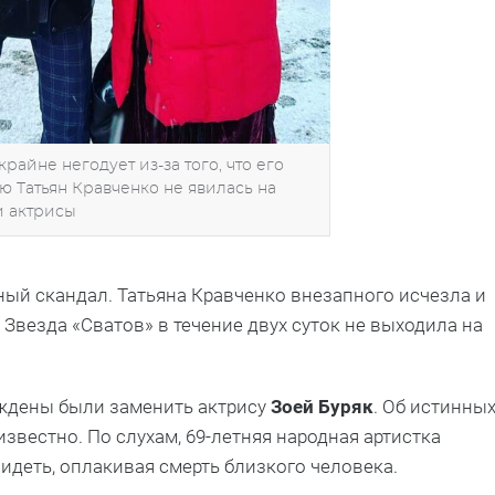
райне негодует из-за того, что его
ю Татьян Кравченко не явилась на
и актрисы
ный скандал. Татьяна Кравченко внезапного исчезла и
. Звезда «Сватов» в течение двух суток не выходила на
ждены были заменить актрису
Зоей Буряк
. Об истинны
звестно. По слухам, 69-летняя народная артистка
видеть, оплакивая смерть близкого человека.