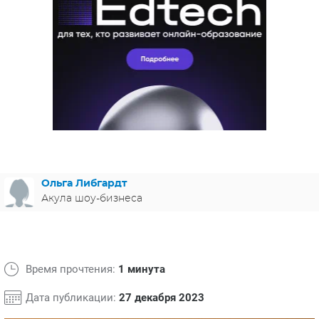
ЯПОНИЯ
СВЕТСКИЕ НОВОСТИ
МЕЛОДРАМЫ
ИСПАНИЯ
ТЕСТЫ
ФРАНЦИЯ
СПОЙЛЕРЫ ИЗ СЕРИАЛОВ
ГЕРМАНИЯ
Ольга Либгардт
Акула шоу-бизнеса
Время прочтения:
1 минута
Дата публикации:
27 декабря 2023