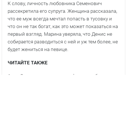
К слову, личность любовника Семенович
рассекретила его супруга. Женщина рассказала,
что ее муж всегда мечтал попасть в тусовку и
что он не так богат, как это может показаться на
первый взгляд. Марина уверяла, что Денис не
собирается разводиться с ней и уж тем более, не
будет жениться на певице.
ЧИТАЙТЕ ТАКЖЕ
Анна Семенович выложила фото с любимым и в
постели.
Далее
Похудевшая Анна Семенович вновь порадовала
поклонников своей фигурой.
Далее
Супруга женатого любовника Анны Семенович
рассказала всю правду о мужчине: «Все в