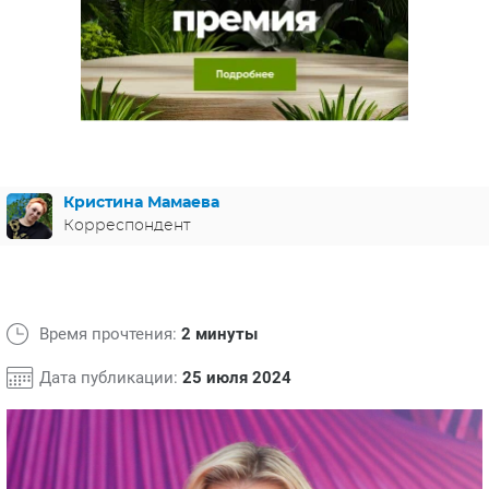
ЯПОНИЯ
СВЕТСКИЕ НОВОСТИ
МЕЛОДРАМЫ
ИСПАНИЯ
ТЕСТЫ
ФРАНЦИЯ
СПОЙЛЕРЫ ИЗ СЕРИАЛОВ
ГЕРМАНИЯ
Кристина Мамаева
Корреспондент
Время прочтения:
2 минуты
Дата публикации:
25 июля 2024