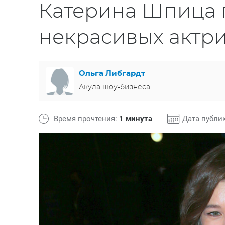
Катерина Шпица п
некрасивых актр
Ольга Либгардт
Акула шоу-бизнеса
Время прочтения:
1 минута
Дата публи