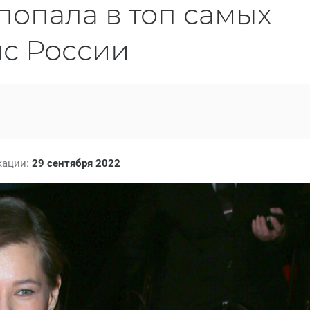
опала в топ самых
ис России
кации:
29 сентября 2022