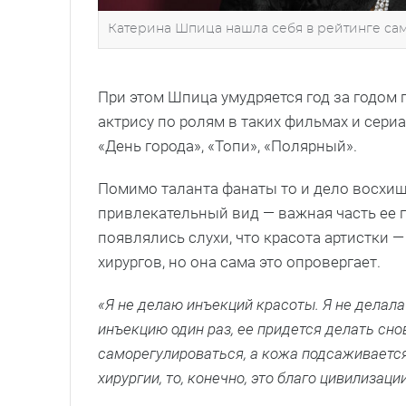
Катерина Шпица нашла себя в рейтинге са
При этом Шпица умудряется год за годом 
актрису по ролям в таких фильмах и сериа
«День города», «Топи», «Полярный».
Помимо таланта фанаты то и дело восхи
привлекательный вид — важная часть ее
появлялись слухи, что красота артистки 
хирургов, но она сама это опровергает.
«Я не делаю инъекций красоты. Я не делал
инъекцию один раз, ее придется делать сно
саморегулироваться, а кожа подсаживается
хирургии, то, конечно, это благо цивилизац