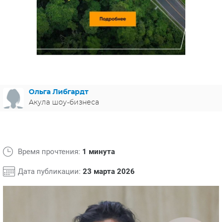
ЯПОНИЯ
СВЕТСКИЕ НОВОСТИ
МЕЛОДРАМЫ
ИСПАНИЯ
ТЕСТЫ
ФРАНЦИЯ
СПОЙЛЕРЫ ИЗ СЕРИАЛОВ
ГЕРМАНИЯ
Ольга Либгардт
Акула шоу-бизнеса
Время прочтения:
1 минута
Дата публикации:
23 марта 2026